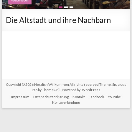
Weiterlesen
Weiterlesen
Die Altstadt und ihre Nachbarn
Copyright © 2026
Herzlich Willkommen
All rights reserved.Theme:
Spacious
Pro
by ThemeGrill. Powered by:
WordPress
Impressum
Datenschutzerklärung
Kontakt
Facebook
Youtube
Kontoverbindung