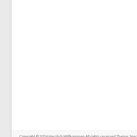
Copyright © 2026
Herzlich Willkommen
All rights reserved.Theme:
Spac